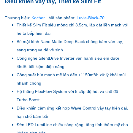
Điều khiển vẫy tay, Thiết kế Slim Fit
Thương hiệu:
Kocher
Mã sản phẩm:
Luvia-Black-70
Thiết kế Slim Fit siêu mỏng chỉ 3.5cm, lắp đặt liền mạch với
hệ tủ bếp hiện đại
Bề mặt kính Nano Matte Deep Black chống bám vân tay,
sang trọng và dễ vệ sinh
Công nghệ SilentDrive Inverter vận hành siêu êm dưới
45dB, tiết kiệm điện năng
Công suất hút mạnh mẽ lên đến ±1150m³/h xử lý khói mùi
nhanh chóng
Hệ thống FlexFlow System với 5 cấp độ hút và chế độ
Turbo Boost
Điều khiển cảm ứng kết hợp Wave Control vẫy tay hiện đại,
hạn chế bám bẩn
Đèn LED LumiLine chiếu sáng rộng, tăng tính thẩm mỹ cho
không gian bếp