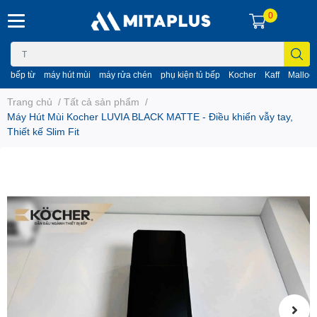
0
bếp từ
máy hút mùi
máy rửa chén
phụ kiện tủ bếp
Kocher
Kaff
Malloc
Trang chủ
/
Tất cả sản phẩm
/
Máy Hút Mùi Kocher LUVIA BLACK MATTE - Điều khiển vẫy tay,
Thiết kế Slim Fit