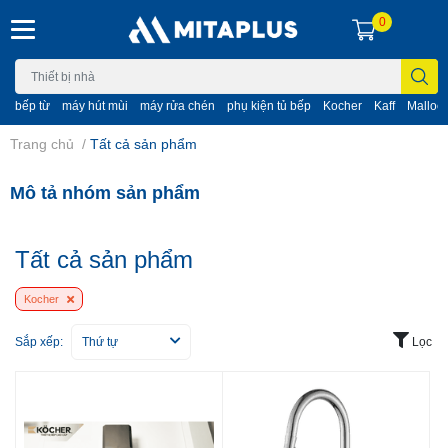
0
bếp từ
máy hút mùi
máy rửa chén
phụ kiện tủ bếp
Kocher
Kaff
Malloc
Trang chủ
/
Tất cả sản phẩm
Mô tả nhóm sản phẩm
Tất cả sản phẩm
Kocher
Sắp xếp:
Thứ tự
Lọc