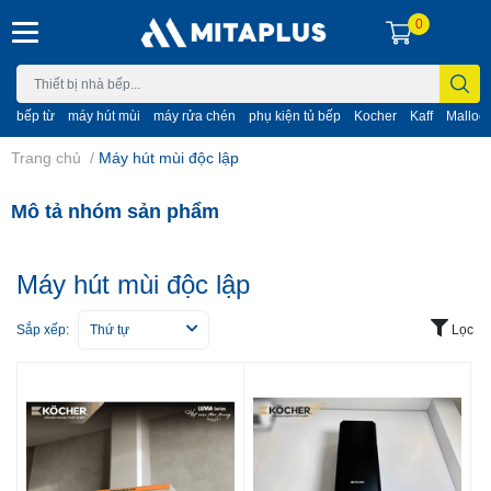
0
bếp từ
máy hút mùi
máy rửa chén
phụ kiện tủ bếp
Kocher
Kaff
Malloc
Trang chủ
/
Máy hút mùi độc lập
Mô tả nhóm sản phẩm
Máy hút mùi độc lập
Sắp xếp:
Thứ tự
Lọc