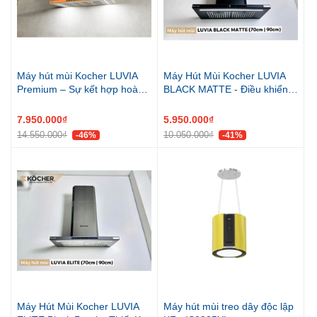
Máy hút mùi Kocher LUVIA
Máy Hút Mùi Kocher LUVIA
Premium – Sự kết hợp hoàn
BLACK MATTE - Điều khiển
hảo giữa công nghệ và nghệ
vẫy tay, Thiết kế Slim Fit
thuật
7.950.000₫
5.950.000₫
14.550.000₫
10.050.000₫
-46%
-41%
Máy Hút Mùi Kocher LUVIA
Máy hút mùi treo dây độc lập