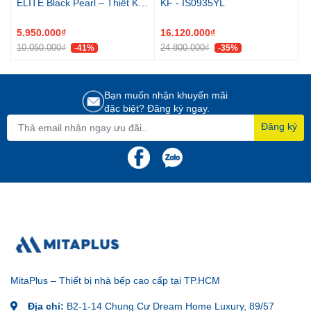
ELITE Black Pearl – Thiết Kế
KF - IS0935YL
Slim Fit Sang Trọng, Vận
Hành Siêu Êm
5.950.000₫
16.120.000₫
10.050.000₫
24.800.000₫
-41%
-35%
Bạn muốn nhận khuyến mãi
đặc biệt? Đăng ký ngay.
Đăng ký
MitaPlus – Thiết bị nhà bếp cao cấp tại TP.HCM
Địa chỉ:
B2-1-14 Chung Cư Dream Home Luxury, 89/57