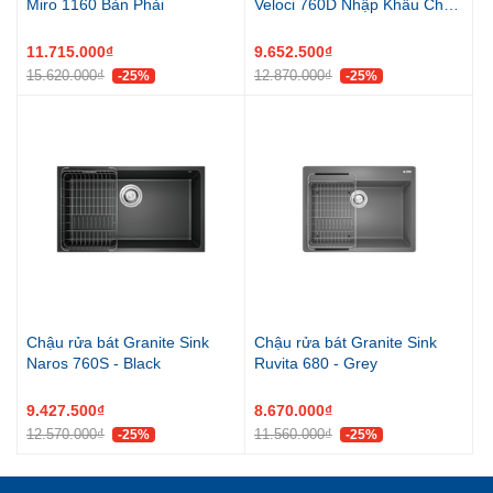
Miro 1160 Bàn Phải
Veloci 760D Nhập Khẩu Châu
Âu
11.715.000₫
9.652.500₫
15.620.000₫
12.870.000₫
-25%
-25%
Chậu rửa bát Granite Sink
Chậu rửa bát Granite Sink
Naros 760S - Black
Ruvita 680 - Grey
9.427.500₫
8.670.000₫
12.570.000₫
11.560.000₫
-25%
-25%