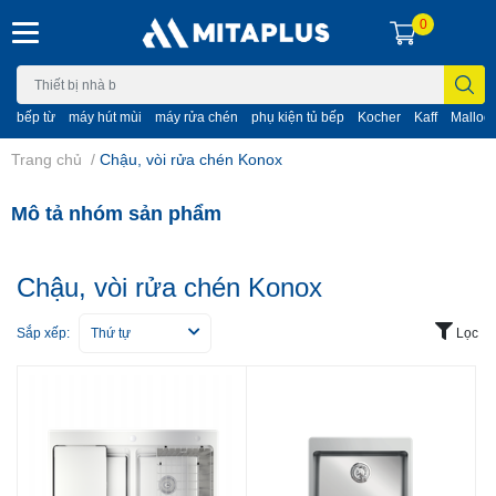
0
bếp từ
máy hút mùi
máy rửa chén
phụ kiện tủ bếp
Kocher
Kaff
Malloc
Trang chủ
/
Chậu, vòi rửa chén Konox
Mô tả nhóm sản phẩm
Chậu, vòi rửa chén Konox
Sắp xếp:
Thứ tự
Lọc