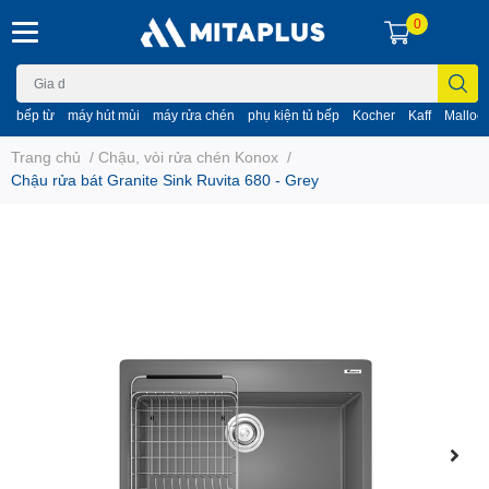
0
bếp từ
máy hút mùi
máy rửa chén
phụ kiện tủ bếp
Kocher
Kaff
Malloc
Trang chủ
/
Chậu, vòi rửa chén Konox
/
Chậu rửa bát Granite Sink Ruvita 680 - Grey