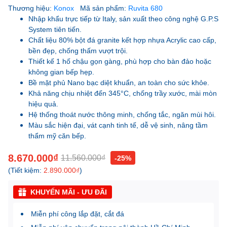
Thương hiệu:
Konox
Mã sản phẩm:
Ruvita 680
Nhập khẩu trực tiếp từ Italy, sản xuất theo công nghệ G.P.S
System tiên tiến.
Chất liệu 80% bột đá granite kết hợp nhựa Acrylic cao cấp,
bền đẹp, chống thấm vượt trội.
Thiết kế 1 hố chậu gọn gàng, phù hợp cho bàn đảo hoặc
không gian bếp hẹp.
Bề mặt phủ Nano bạc diệt khuẩn, an toàn cho sức khỏe.
Khả năng chịu nhiệt đến 345°C, chống trầy xước, mài mòn
hiệu quả.
Hệ thống thoát nước thông minh, chống tắc, ngăn mùi hôi.
Màu sắc hiện đại, vát cạnh tinh tế, dễ vệ sinh, nâng tầm
thẩm mỹ căn bếp.
8.670.000₫
11.560.000₫
-25%
(Tiết kiệm:
2.890.000₫
)
KHUYẾN MÃI - ƯU ĐÃI
Miễn phí công lắp đặt, cắt đá