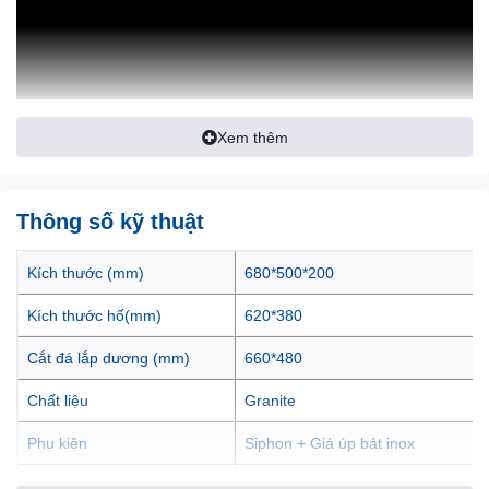
Xem thêm
Thông số kỹ thuật
Kích thước (mm)
680*500*200
Kích thước hố(mm)
620*380
Cắt đá lắp dương (mm)
660*480
Chậu rửa bát Granite Sink Ruvita 680: Kiệt tác chậu
Chất liệu
Granite
đá Ý cho gian bếp hiện đại
Phụ kiện
Siphon + Giá úp bát inox
Chậu rửa bát Granite Sink Ruvita 680
là sản phẩm cao cấp đến
Xuất xứ
ITALIA