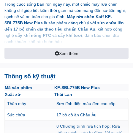
Trong cuộc sống bận rộn ngày nay, một chiếc máy rửa chén
không chỉ giúp tiết kiệm thời gian mà còn mang đến sự tiện nghi,
sạch sẽ và an toàn cho gia đình.
Máy rửa chén Kaff KF-
SBL775B New Plus
là sản phẩm đáng chú ý với
sức chứa lên
đến 17 bộ chén đĩa theo tiêu chuẩn Châu Âu
, kết hợp công
nghệ
sấy khí nóng PTC
và
sấy khí tươi
, đảm bảo chén đĩa
sạch khuẩn, khô ráo hoàn hảo.
Xem thêm
1. Đa dạng chương trình
rửa – Phù hợp với mọi nhu
Thông số kỹ thuật
cầu
Mã sản phẩm
KF-SBL775B New Plus
Xuất xứ
Thái Lan
KF-SBL775B New Plus tích hợp
8 chương trình rửa thông
Thân máy
Sơn tĩnh điện màu đen cao cấp
minh
:
Sức chứa
17 bộ đồ ăn Châu Âu
Rửa tự động (AI Wash)
– Cảm biến độ bẩn và tự động
điều chỉnh chu trình rửa.
8 Chương trình rửa tích hợp: Rửa
thông minh - rửa tự động (AI wash),