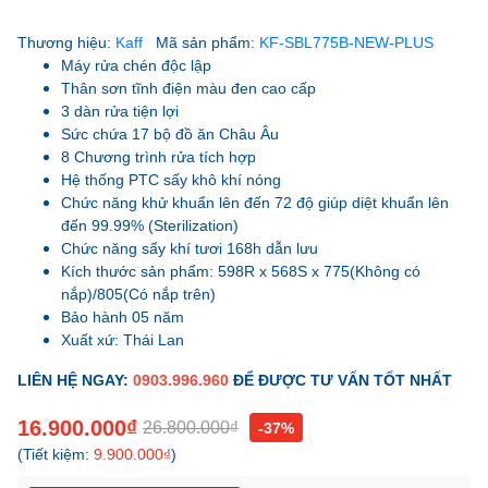
Thương hiệu:
Kaff
Mã sản phẩm:
KF-SBL775B-NEW-PLUS
Máy rửa chén độc lập
Thân sơn tĩnh điện màu đen cao cấp
3 dàn rửa tiện lợi
Sức chứa 17 bộ đồ ăn Châu Âu
8 Chương trình rửa tích hợp
Hệ thống PTC sấy khô khí nóng
Chức năng khử khuẩn lên đến 72 độ giúp diệt khuẩn lên
đến 99.99% (Sterilization)
Chức năng sấy khí tươi 168h dẫn lưu
Kích thước sản phẩm: 598R x 568S x 775(Không có
nắp)/805(Có nắp trên)
Bảo hành 05 năm
Xuất xứ: Thái Lan
LIÊN HỆ NGAY:
0903.996.960
ĐỂ ĐƯỢC TƯ VẤN TỐT NHẤT
16.900.000₫
26.800.000₫
-37%
(Tiết kiệm:
9.900.000₫
)