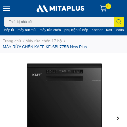
0
bếp từ
máy hút mùi
máy rửa chén
phụ kiện tủ bếp
Kocher
Kaff
Malloc
Trang chủ
/
Máy rửa chén 17 bộ
/
MÁY RỬA CHÉN KAFF KF-SBL775B New Plus